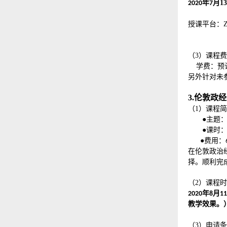
年
月
13
2020
7
授课平台：
（
3
）
课程费
学费：
预
另外针对未
3.伦敦政
（1）课程
●
主题
●
课时
●
费用：
在伦敦政治
择。顺利完
（2）课程
年
月
2020
8
11
教学效果。
（3）申请