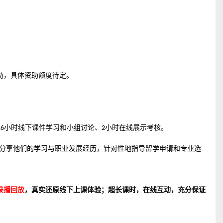
助，具体资助额度
待定
。
小时线下课件学习和小组讨论、
小时在线展示考核。
16
2
分享他们的学习与职业发展经历，针对性地指导留学申请和专业选
录播回放
，真实还原线下上课体验；超长课时，在线互动，充分保证