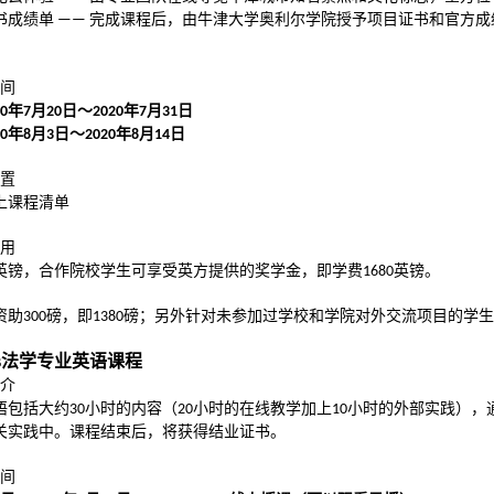
书成绩单
完成课程后，由牛津大学奥利尔学院授予项目证书和官方
——
间
年
月
日～
年
月
日
0
7
20
2020
7
31
年
月
日～
年
月
日
0
8
3
2020
8
14
置
上课程清单
用
英镑，合作院校学生可享受英方提供的奖学金，即学费
英镑。
1680
资助
磅，即
磅；另外针对未参加过学校和学院对外交流项目的学
300
1380
avis法学专业英语课程
介
语包括大约
小时的
内容
（
小时的在线教学加上
小时的外部实践），
30
20
10
关实践中。课程结束后，将获得结业证书。
间