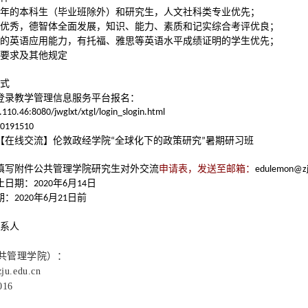
年的本科生（毕业班除外）和研究生，人文社科类专业优先；
优秀，德智体全面发展，知识、能力、素质和记实综合考评优良；
的英语应用能力，有托福、雅思等英语水平成绩证明的学生优先；
要求及其他规定
方式
登录教学管理信息服务平台报名：
.110.46:8080/jwglxt/xtgl/login_slogin.html
0191510
【在线交流】伦敦政经学院
全球化下的政策研究
暑期研习班
“
”
填写附件公共管理学院研究生对外交流
申请表，发送至邮箱：
edulemon@zj
止日期：
年
月
日
2020
6
14
期：
年
月
日前
2020
6
21
联系人
共管理学院）：
ju.edu.cn
016