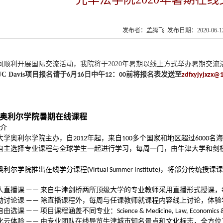
发布者：孟腾飞 发布日期：2020-06-
，
间顺利开展国际交流活动，我院将于
2020
年暑期以线上方式举办暑期交流
UC Davis
项目报名请于
月
日中午
：
前将报名表发送至
6
16
12
00
zdfxyjyjxzx@
学奥利尔学院暑期在线课程
介
大学奥利尔学院主办，自
年起，来自
多个国家和地区超过
名海
2012
100
6000
自主选择专业课程与全球学生一起进行学习，每周一门，由牛津大学和剑
。
奥利尔学院推出在线学分课程
，将部分传统授课课
(Virtual Summer Institute)
人直播课
来自牛津剑桥两所顶级大学的专业教师采用直播形式授课，
——
动讨论课
除直播课程外，每周与任课教师就课程内容线上讨论，体验
——
自由选课
项目课程涵盖不同专业：
——
Science & Medicine, Law, Economics & 
化云体验
由专业团队在线导览牛津城市知名景点和文化标志，全方位
——