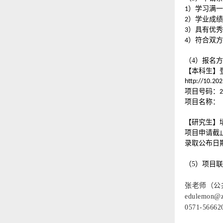
）学习满一
1
）学业成绩
2
）具有优秀
3
）符合双方
4
（4）报名
【本科生】
http://10.202
项目号码：
2
项目名称：
【研究生】
项目申请截
录取公布日
（5）项目
张老师（公
edulemon@z
0571-56662