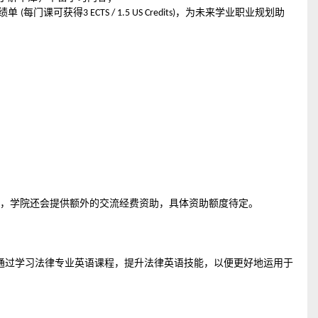
成绩单
每门课可获得
，为未来学业职业规划助
(
3 ECTS / 1.5 US Credits)
生，学院还会提供额外的交流经费资助，具体资助额度
待定
。
通过学习法律专业英语课程，提升法律英语技能，
以便
更好地运用于