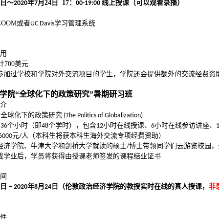
日～
年
月
24
日
17
：
线上授课（可以观看录播）
2020
7
00-19:00
ZOOM
或者
学习管理系统
UC Davis
用
计
700
美元
参加过学校和学院对外交流项目的学生，学院还会提供额外的交流经费资
经学院“全球化下的政策研究”暑期研习班
简介
：全球化下的政策研究
(The Politics of Globalization)
：
个小时（即
个学时），包含
小时在线授课、
小时在线参访讲座、
36
48
12
6
元
人（本科生将获本科生海外交流专项经费资助）
6000
/
经济学院、牛津大学和剑桥大学就读的硕士
博士带领同学们云游览校园，
/
成学业后，学员将获得由授课老师签发的课程结业证书
时间
日
年
月
日
（
伦敦政治经济学院的教授
实时在线
的真人授课
，
非
– 2020
8
24
）
条件