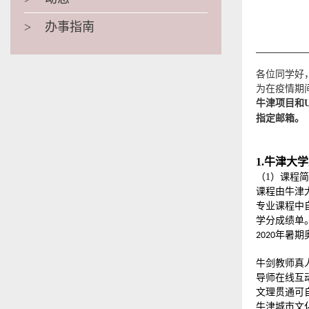
>
办事指南
各位同学好
为在疫情期
牛津项目和
指定邮箱。
1.牛津大
（
1
）课程简
课程由牛津
专业课程中
学分成绩单
年暑期
2020
牛剑教师真
导师在线互
文理贯通可
牛津城市文