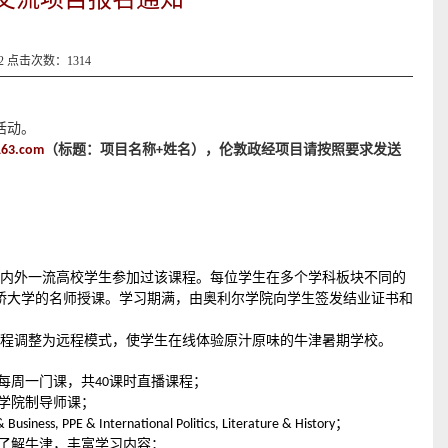
12 点击次数：
1314
活动。
（标题：项目名称
姓名），伦敦政经项目请按照要求发送
163.com
+
内外一流高校学生参加过该课程。每位学生在多个学科板块不同的
桥大学的名师授课。学习期满，由奥利尔学院向学生签发结业证书和
程调整为远程模式，使学生在线体验原汁原味的牛津暑期学校。
每周一门课，共
课时直播课程；
40
学院制导师课；
；
Business, PPE & International Politics, Literature & History
了解牛津，丰富学习内容；