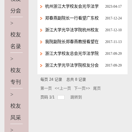
才培养座谈会顺利举行
会成立
杭州浙江大学校友会光华法学
2023-04-17
分会
院分会成立大会顺利举行
郑春燕副院长一行看望广东校
2017-12-24
>
友
浙江大学光华法学院杭州校友
2017-12-10
校友
联谊会成立大会顺利召开
我院副院长郑春燕教授看望在
2017-11-13
名录
京校友
浙江大学校友总会光华法学院
2017-09-29
>
分会第一届理事会组成成员
浙江大学光华法学院校友分会
2017-09-29
校友
章程
每页
24
记录
总共
8
记录
专刊
第一页
<<上一页
下一页>>
尾页
>
页码
1
/
1
跳转到
校友
风采
>