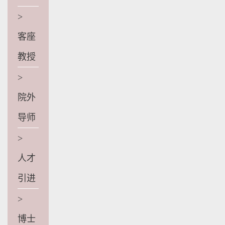
>
客座
教授
>
院外
导师
>
人才
引进
>
博士