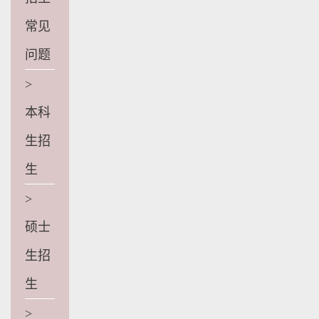
常见
问题
>
本科
生招
生
>
硕士
生招
生
>