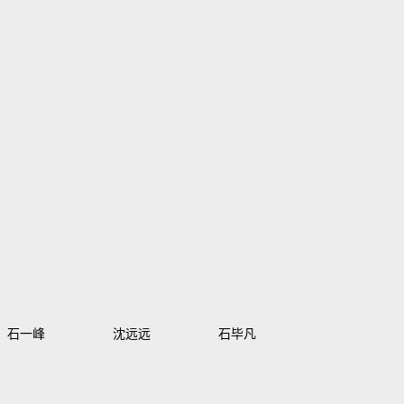
石一峰
沈远远
石毕凡