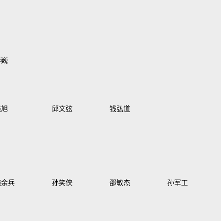
彭巍
钱旭
邱文弦
钱弘道
施余兵
孙笑侠
邵敏杰
孙军工