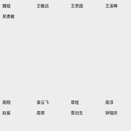
魏斌
王敏远
王贵国
王凌皞
吴勇敏
周翔
查云飞
章程
周淳
赵骏
周翠
章剑生
钟瑞庆