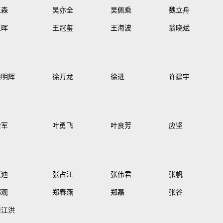
王森
吴亦全
吴佩乘
魏立舟
王晖
王冠玺
王海波
翁晓斌
熊明辉
徐万龙
徐进
许建宇
余军
叶勇飞
叶良芳
应坚
张迪
张占江
张伟君
张帆
郑观
郑春燕
郑磊
张谷
周江洪