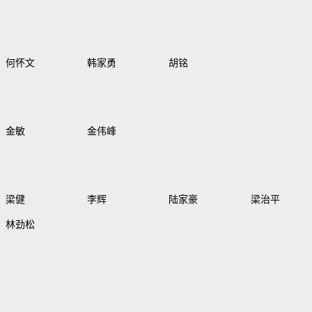
何怀文
韩家勇
胡铭
金敏
金伟峰
梁健
李辉
陆家豪
梁治平
林劲松