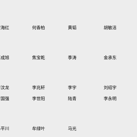
霍海红
何香柏
黄韬
胡敏洁
蒋成旭
焦宝乾
季涛
金承东
李汶龙
李兆轩
李宇
刘绍宇
罗国强
李世阳
陆青
李永明
马平川
牟绿叶
马光