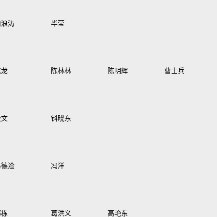
柏浪涛
毕莹
陈龙
陈林林
陈明辉
曹士兵
段文
钭晓东
冯德淦
冯洋
郭栋
葛洪义
高艳东