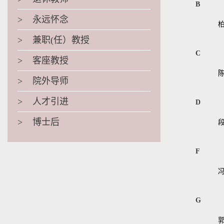
B
>
永远怀念
>
兼职(任）教授
C
>
客座教授
>
院外导师
>
人才引进
D
>
博士后
F
G