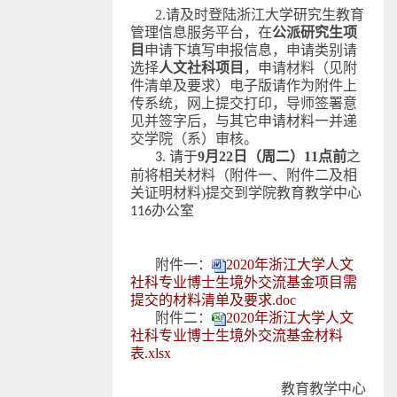
2.
请及时登陆
浙江大学研究生教育
管理信息服务平台，在
公派研究生项
目
申请下填写申报信息，申请类别请
选择
人文社科项目
，申请材料（见附
件清单及要求）电子版请作为附件上
传系统，网上提交打印，导师签署意
见并签字后，与其它申请材料一并递
交学院（系）审核。
请于
9
月
22
日（周二）
11
点前
之
3.
前将相关材料（附件一、附件二及相
关证明材料)提交到学院教育教学中心
办公室
116
附件一：
2020年浙江大学人文
社科专业博士生境外交流基金项目需
提交的材料清单及要求.doc
附件二：
2020年浙江大学人文
社科专业博士生境外交流基金材料
表.xlsx
教育教学中心