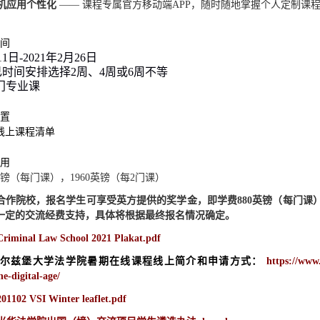
机应用个性化
—— 课程专属官方移动端
APP
，随时随地掌握个人定制课
时间
11日-2021年2月26日
己时间安排选择
2周、4周或6周不等
6门专业课
设置
线上课程清单
费用
镑（每门课），
1960
英镑（每
2
门课）
合作院校，报名学生可享受英方提供的奖学金，即学费
880
英镑（每门课
一定的交流经费支持，具体将根据最终报名情况确定。
Criminal Law School 2021 Plakat.pdf
尔兹堡大学
法学院暑期在线课程
线上简介和申请方式：
https://www
he-digital-age/
201102 VSI Winter leaflet.pdf