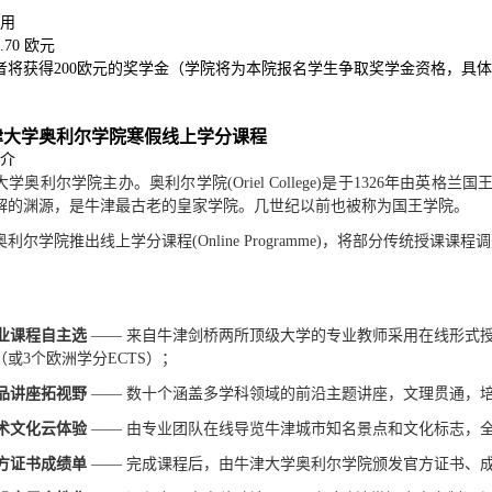
费用
2.70 欧元
者将获得
200欧元的奖学金
（学院将为本院报名学生争取奖学金资格，具体
牛津大学奥利尔学院寒假线上学分课程
简介
大学奥利尔学院主办。奥利尔学院
(Oriel College)
是于
1326
年由英格兰国
解的渊源，是牛津最古老的皇家学院。几世纪以前也被称为国王学院。
奥利尔学院推出线上学分课程
(Online Programme)
，将部分传统授课课程调
业课程自主选
—— 来自牛津剑桥两所顶级大学的专业教师采用在线形式
（或
3
个欧洲学分
ECTS
）；
品讲座拓视野
—— 数十个涵盖多学科领域的前沿主题讲座，文理贯通，
术文化云体验
—— 由专业团队在线导览牛津城市知名景点和文化标志，
方证书成绩单
—— 完成课程后，由牛津大学奥利尔学院颁发官方证书、