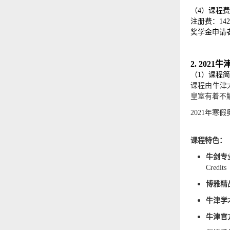
（
4）课程
注册费
：
14
奖学金
申请
2.
2021
（
1）课程
课程由牛津
皇室有着不
2021
年寒假
课程特色：
牛剑专
Credits
博雅精
牛津学
牛津官