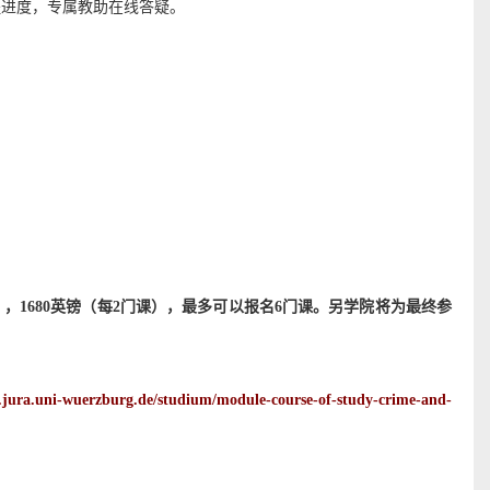
程进度，专属教助在线答疑。
），
1680
英镑（每
2
门课），最多可以报名
6
门课。另学院将为最终参
.jura.uni-wuerzburg.de/studium/module-course-of-study-crime-and-