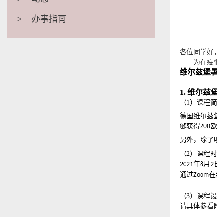
>
办事指南
各位同学好
为在疫
维尔兹堡
1.
维尔兹
（
1）课程
德国维尔兹
够获得200
另外，除了
（
2）课程
年
月
2021
8
2
通过
在
Zoom
（
3）课程
请具体参看