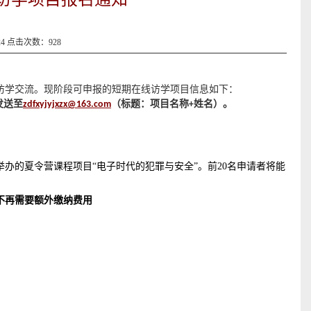
24 点击次数：
928
期访学交流。现阶段可申报的短期在线访学项目信息如下：
发送至
（标题：项目名称
姓名）。
zdfxyjyjxzx@163.com
+
线上举办的夏令营课程项目“电子时代的犯罪与安全”。前20名申请者将能
不再需要额外缴纳费用