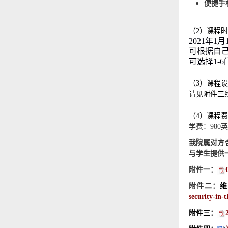
便捷手
（
2）课程
2021年1月
可根据自
可选择
1-
（
3）课程
请见附件三
（
4）课程
学费：
980
英
我院属对方
与学生提供
附件一：
附件二：
维
security-in-t
附件三：