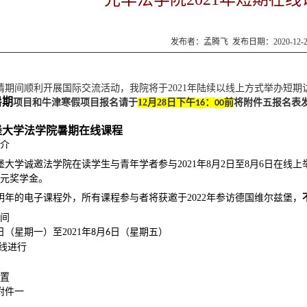
发布者：孟腾飞 发布日期：2020-12-
，
情期间顺利开展国际交流活动，我院将于
2021年陆续以线上方式举办短
暑期
项目和牛津寒假项目报名请于
12
月
28日下午
：
前
将附件五报名表
16
00
堡大学
法学院暑期在线课程
简介
堡大学诚邀法学院在读学生与青年学者参与
2021年8月2日至8月6日在
欧元奖学金。
明年的电子课程外，所有课程参与者将获邀于
2022年参访德国维尔兹堡，
时间
日
（星期一）
至
2021
年
月
日
（星期五）
8
6
线进行
设置
附件一