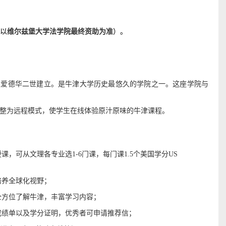
以
维尔兹堡大学
法学院最终资助为准
）
。
王爱德华二世建立。是牛津大学历史最悠久的学院之一。这座学院与
整为远程模式，使学生在线体验原汁原味的牛津课程。
授课，可从文理各专业选
1-6
门课，每门课
1.5
个美国学分
US
培养全球化视野；
全方位了解牛津，丰富学习内容；
成绩单以及学分证明，优秀者可申请推荐信；