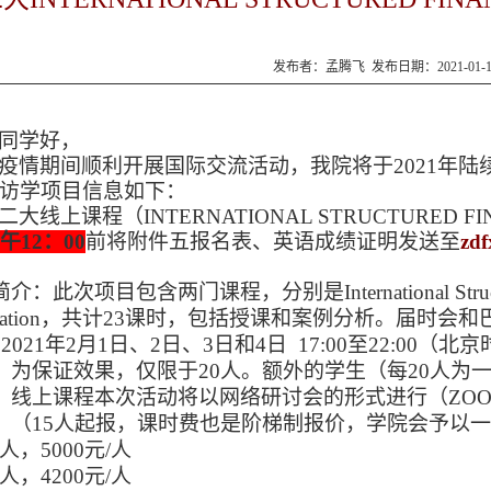
发布者：孟腾飞 发布日期：2021-01-
同学好，
疫情期间顺利开展国际交流活动，我院将于
2021年
访学项目信息如下：
二大线上课程（
INTERNATIONAL STRUCTURED
FI
午
1
2
：
00
前将附件五报名表、英语成绩证明发送至
zd
简介：此次项目包含两门课程，分别是
International Str
bitration，共计23课时，包括授课和案例分析。届时
2021年2月1日、2日、3日和4日
17:00
至
22
:00
（
北京
，为保证效果，仅限于20人。额外的学生（每20人为
：
线上课程
本次活动将以网络研讨会的形式进行
（
ZO
：（
15人起报，课时费也是阶梯制报价，学院会予以
20人，5000元/人
40人，4200元/人