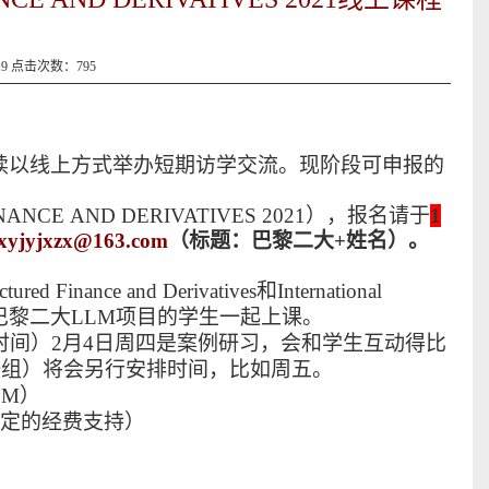
19 点击次数：
795
陆续以线上方式举办短期访学交流。现阶段可申报的
NANCE
AND DERIVATIVES 2021
），
报名请于
1
fxyjyjxzx@163.com
（标题：
巴黎二大
+
姓名）。
uctured Finance and Derivatives和International
会和巴黎二大LLM项目的学生一起上课。
时间
）
2月4日周四是案例研习，会和学生互动得比
一组）将会另行安排时间，比如周五。
OM
）
一定的经费支持
）