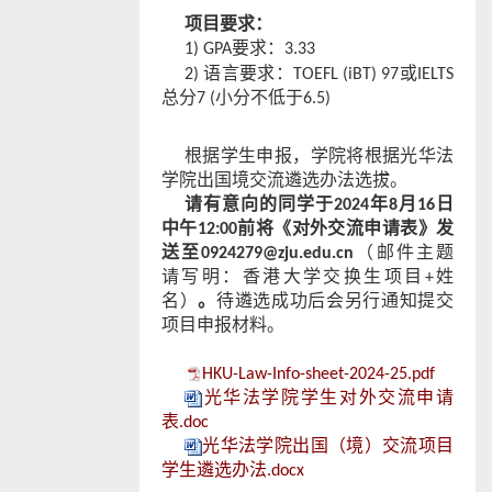
项目要求：
1) GPA要求：3.33
2)
语言要求：TOEFL (iBT) 97或IELTS
总分7 (小分不低于6.5)
根据学生申报，学院将根据光华法
学院出国境交流遴选办法选拔。
请有意向的同学于2024年
8
月1
6
日
中午
12:00前将《对外交流申请表》发
送至0924279@zju.edu.cn
（
邮件主题
请写明
：
香港
大学交换生项目+姓
名
）
。
待遴选成功后会另行通知提交
项目申报材料。
HKU-Law-Info-sheet-2024-25.pdf
光华法学院学生对外交流申请
表.doc
光华法学院出国（境）交流项目
学生遴选办法.docx