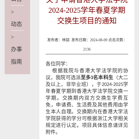
2024-2025学年春夏学期
>
交换生项目的通知
动态
>
发布者：林喆 发布日期：2024-08-09 点击次数：
办事
2136
指南
各位同学：
根据我院与香港大学法学院的协
议，我
院可选派
至多
3
名本科生
（
大二
及以上，非毕业班
），
于2024-2025学
年春夏学期
到
香港
大学法学院交换一
学期。交换期内双方交换生学费互
免，
申请费、生活费
及其他费用由学
生本人自理。交换期内在
香港
大学法
学院获得的学分可根据浙江大学相关
规定进行认定。
项目具体信息请详见
附件。