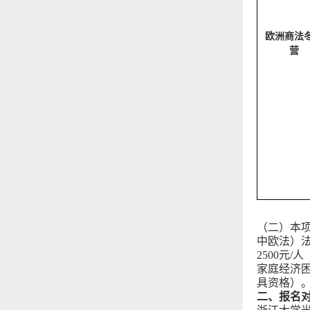
欧洲商法
营
（二）
本
中欧法）法
2500元
家庭经济
具资格）
二、报名