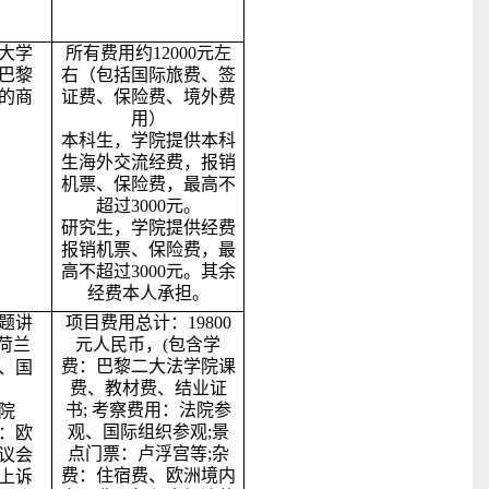
大学
所有费用约12000元左
巴黎
右（包括国际旅费、签
的商
证费、保险费、境外费
用）
本科生，学院提供本科
生海外交流经费，报销
机票、保险费，最高不
超过3000元。
研究生，学院提供经费
报销机票、保险费，最
高不超过3000元。其余
经费本人承担。
题讲
项目费用总计：19800
荷兰
元人民币，(包含学
费：巴黎二大法学院课
、国
费、教材费、结业证
书; 考察费用：法院参
院
观、国际组织参观;景
：欧
点门票：卢浮宫等;杂
议会
费：住宿费、欧洲境内
上诉