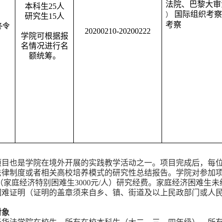
法院、巴黎大审
本科生25人
国际组织考察
）
研究生15人
考察
冬令
20200210-20200222
学院可根据报
名情况进行名
额统筹。
项目也是学院在境外开展的实践教学活动之一。项目完成后，每位
律制度或者相关高校培养模式的研究性总结报告。学院对参加项目
/人（家庭经济特别困难生3000元/人）研究经费。家庭经济困
困难证明（证明的盖章须来自乡、镇、街道及以上民政部门或人
。
对象