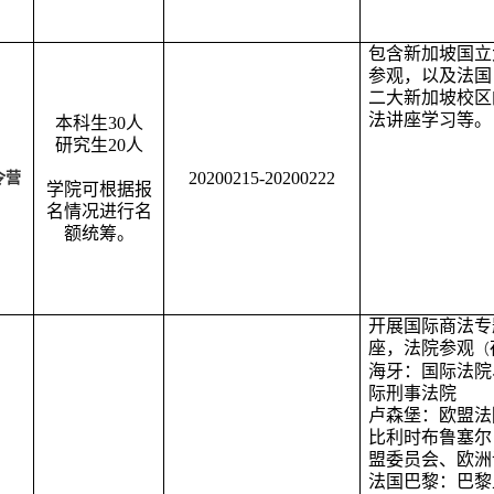
包含新加坡国立
参观，以及法国
二大新加坡校区
法讲座学习等。
本科生30人
研究生20人
20200215-20200222
令营
学院可根据报
名情况进行名
额统筹。
开展国际商法专
座，
法院参观
（
海牙：国际法院
际刑事法院
卢森堡：欧盟法
比利时布鲁塞尔
盟委员会、欧洲
法国巴黎：巴黎