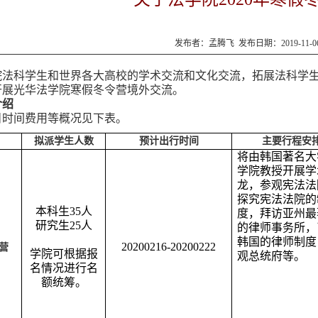
发布者：孟腾飞 发布日期：2019-11-
院法科学生和世界各大高校的学术交流和文化交流，拓展法科学
开展光华法学院寒假冬令营境外交流。
介绍
目时间费用等概况见下表。
拟派学生人数
预计出行时间
主要行程安
将由韩国著名大
学院教授开展学
龙，参观宪法法
探究宪法法院的
本科生35人
度，拜访亚州最
研究生25人
的律师事务所，
韩国的律师制度
2020
0
216-20200222
营
学院可根据报
观总统府等。
名情况进行名
额统筹。